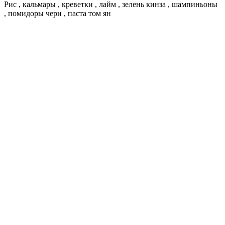
Рис , кальмары , креветки , лайм , зелень кинза , шампиньоны
, помидоры чери , паста том ян