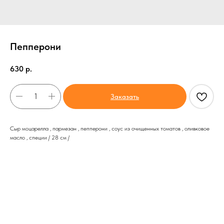
Пепперони
630
р.
Заказать
Сыр моцарелла , пармезан , пепперони , соус из очищенных томатов , оливковое
масло , специи / 28 см /