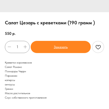
Салат Цезарь с креветками (190 грамм )
550
р.
Заказать
Креветки королевские
Салат Романо
Помидоры Черри
Пармезан
каперсы
анчоусы
Гренки
Масло растительное
Соус собственного приготовления