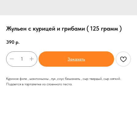
Жульен с курицей и грибами ( 125 грамм )
390
р.
Заказать
Куриное филе , шампиньоны , лук ,соус бешамель , сыр твердый, сыр мягкий.
Подается в тарталетке из слоенного теста.